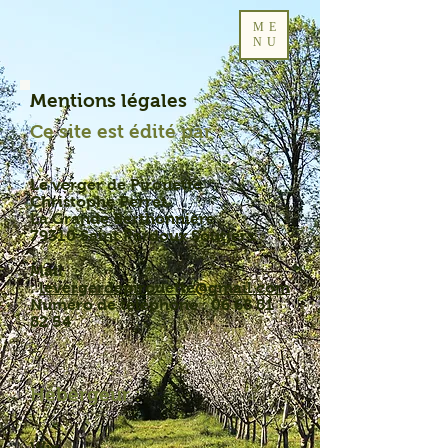
ME
NU
Mentions légales
Ce site est édité par :
Le verger de Pirouette
Christophe Perret
La Grande Berthonnière
79310 Saint Pardoux Soutiers
Mail
:
levergerdepirouette@gmail.com
Numéro de téléphone :
06 68 81
82 54
Hébergeur :
Wix