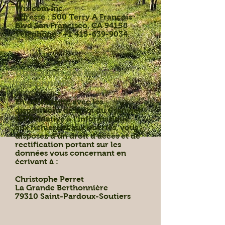
Wix.com Inc.
Adresse : 500 Terry A François
Blvd San Francisco, CA 94158
Téléphone : +1 415-639-9034.
Utilisation des données
personnelles :
En conformité avec les
dispositions de la loi du 6 janvier
1978 relative à l’informatique,
aux fichiers et aux libertés, vous
disposez d’un droit d’accès et de
rectification portant sur les
données vous concernant en
écrivant à :
Christophe Perret
La Grande Berthonnière
79310 Saint-Pardoux-Soutiers